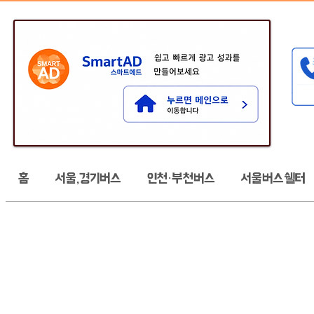
홈
서울,경기버스
인천·부천버스
서울버스쉘터