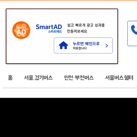
홈
서울,경기버스
인천·부천버스
서울버스쉘터