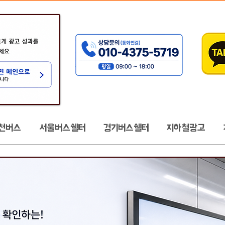
천버스
서울버스쉘터
경기버스쉘터
지하철광고