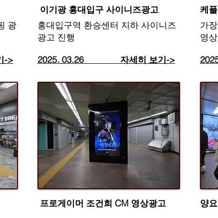
​ 이기광 홍대입구 사이니즈광고
​케
핑 광
​홍대입구역 환승센터 지하 사이니즈
​가
광고 진행
영상
기->
2025. 03.26​ 자세히 보기->
20
​ 프로게이머 조건희 CM 영상광고
​양