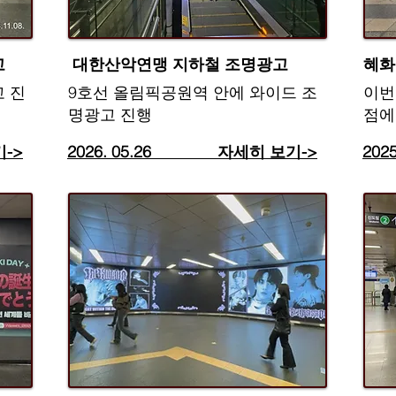
고
​ 대한산악연맹 지하철 조명광고
​혜
 진
​9호선 올림픽공원역 안에 와이드 조
이번
명광고 진행​
점에
->
2026. 05.26​ 자세히 보기->
20