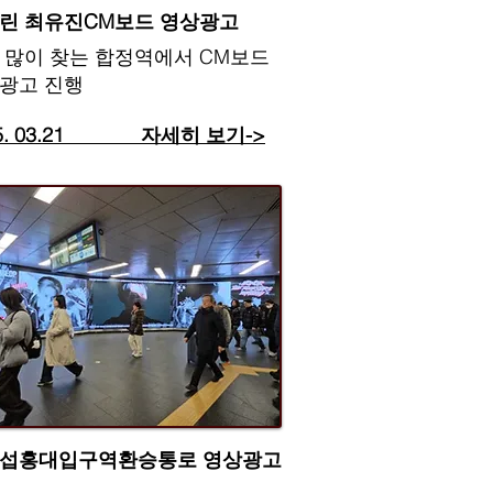
플린 최유진CM보드 영상광고
장 많이 찾는 합정역에서 CM보드
광고 진행
25. 03.21 자세히 보기->
요섭홍대입구역환승통로 영상광고