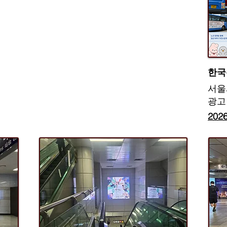
​한
​서
광고
20