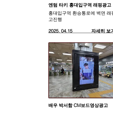
​엔텀 타키 홍대입구역 래핑광고
​홍대입구역 환승통로에 벽면 래
고진행
2025. 04.15​ 자세히 보
​배우 박서함 CM보드영상광고