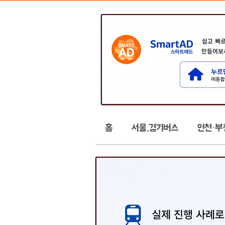
홈
서울,경기버스
인천·부