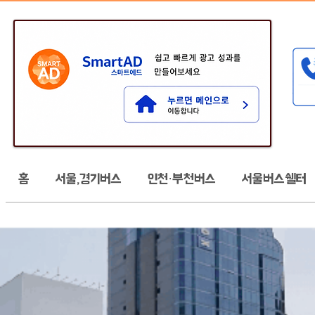
홈
서울,경기버스
인천·부천버스
서울버스쉘터