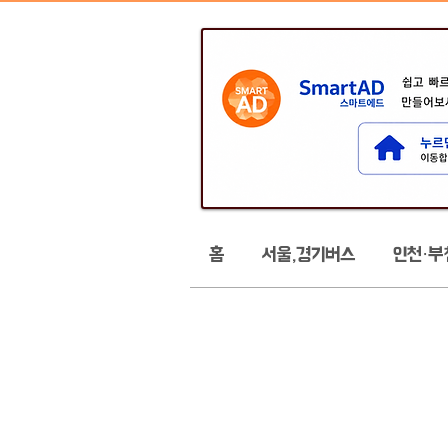
홈
서울,경기버스
인천·부