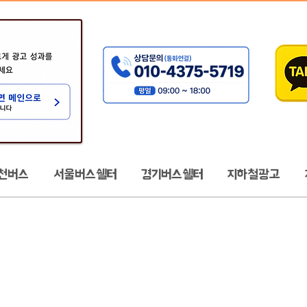
천버스
서울버스쉘터
경기버스쉘터
지하철광고